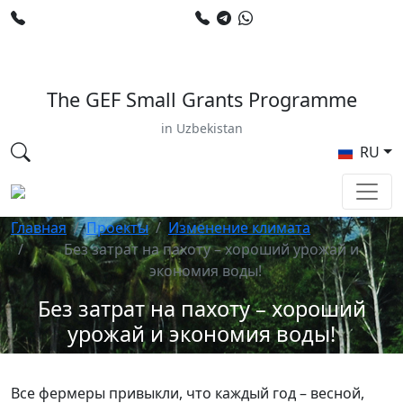
+998 78 120 34 50
+998 90 799 02 96
E-mail: sardor.alimdjanov@undp.org
The GEF Small Grants Programme
in Uzbekistan
RU
Главная
Проекты
Изменение климата
Без затрат на пахоту – хороший урожай и
экономия воды!
Без затрат на пахоту – хороший
урожай и экономия воды!
Все фермеры привыкли, что каждый год – весной,