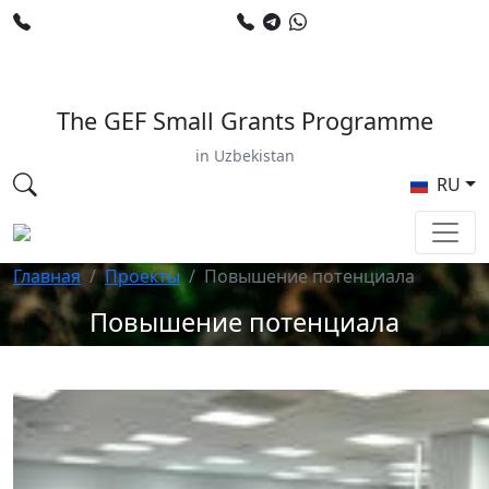
+998 78 120 34 50
+998 90 799 02 96
E-mail: sardor.alimdjanov@undp.org
The GEF Small Grants Programme
in Uzbekistan
RU
Главная
Проекты
Повышение потенциала
Повышение потенциала