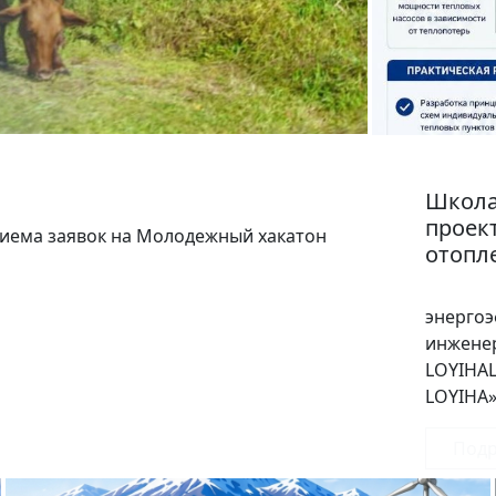
Школа
проек
риема заявок на Молодежный хакатон
отопл
В р
энергоэ
инжене
LOYIHAL
LOYIHA
Под