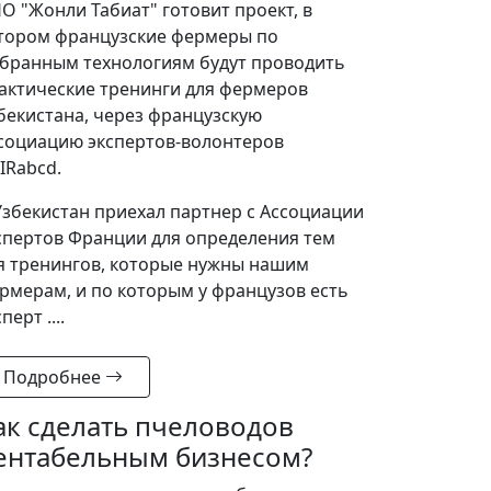
О "Жонли Табиат" готовит проект, в
тором французские фермеры по
бранным технологиям будут проводить
актические тренинги для фермеров
бекистана, через французскую
социацию экспертов-волонтеров
IRabcd.
Узбекистан приехал партнер с Ассоциации
спертов Франции для определения тем
я тренингов, которые нужны нашим
рмерам, и по которым у французов есть
перт ....
Подробнее
ак сделать пчеловодов
ентабельным бизнесом?