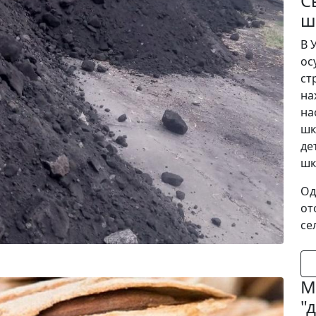
С
ш
В 
ос
ст
на
на
шк
де
шк
Од
от
се
М
"