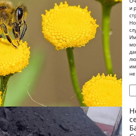
Оч
и 
ст
Но
сл
Им
мо
да
лю
им
не 
Н
с
Б