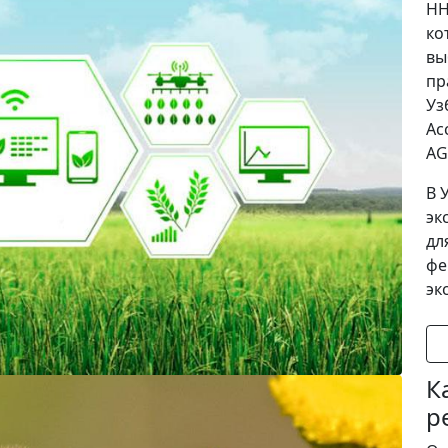
НН
ко
вы
пр
Уз
Ас
AG
В 
эк
дл
фе
экс
К
р