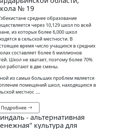
ырдарьинской области,
кола № 19
Узбекистане среднее образование
уществляется через 10,129 школ по всей
ране, из которых более 6,000 школ
ходятся в сельской местности. В
стоящее время число учащихся в средних
олах составляет более 6 миллионов
тей. Школ не хватает, поэтому более 70%
ол работают в две смены.
ной из самых больших проблем является
опление помещений школ, находящихся в
льской местнос ....
Подробнее
индаль - альтернативная
денежная" культура для