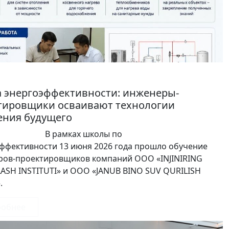
 энергоэффективности: инженеры-
тировщики осваивают технологии
ения будущего
амках школы по
ффективности 13 июня 2026 года прошло обучение
ров-проектировщиков компаний ООО «INJINIRING
ASH INSTITUTI» и ООО «JANUB BINO SUV QURILISH
».
робнее