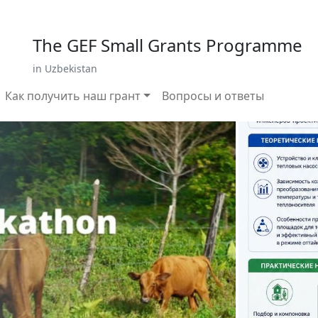
 799 02 96
E-mail: sardor.alimdjanov@undp.org
The GEF Small Grants Programme
in Uzbekistan
Как получить наш грант
Вопросы и ответы