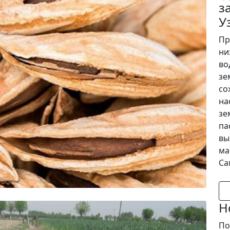
з
У
Пр
ни
во
зе
со
на
зе
па
вы
ма
Са
Н
По