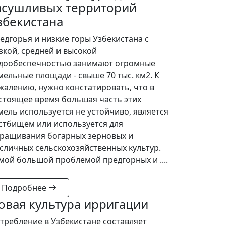
асушливых территорий
збекистана
едгорья и низкие горы Узбекистана с
зкой, средней и высокой
дообеспечностью занимают огромные
мельные площади - свыше 70 тыс. км2. К
жалению, нужно констатировать, что в
стоящее время большая часть этих
мель используется не устойчиво, является
стбищем или используется для
ращивания богарных зерновых и
сличных сельскохозяйственных культур.
мой большой проблемой предгорных и ....
Подробнее
овая культура ирригации
требление в Узбекистане составляет