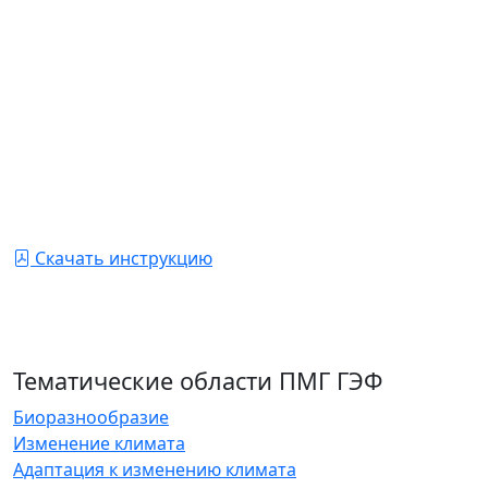
опыта по использованию биогазовых технологий,
истории, особенностей строительства,
эксплуатации, стоимости содержания и
строительства и других особенностях. Очень
интересная публикация, которая может стать
хорошим пособием для тех, кто хочет внедрить эту
технологию у себя на ферме. Публикация является
совместным продуктом ПМГ ГЭФ в Киргизстане и
Программой Развития ООН в Киргизстане.
Скачать инструкцию
Тематические области ПМГ ГЭФ
Биоразнообразие
Изменение климата
Адаптация к изменению климата