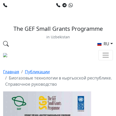
+998 78 120 34 50
+998 90 799 02 96
E-mail: sardor.alimdjanov@undp.org
The GEF Small Grants Programme
in Uzbekistan
RU
Главная
Публикации
Биогазовые технологии в кыргызской республике.
Справочное руководство