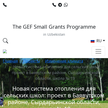
+998 78 120 34 50
+998 90 799 02 96
E-mail: sardor.alimdjanov@undp.org
The GEF Small Grants Programme
in Uzbekistan
RU
Главная
Проекты
Изменение климата
Новая система отопления для сельских школ:
проект в Баявутском районе, Сырдарьинской
области, школа № 19
Новая система отопления для
сельских школ: проект в Баявутском
районе, Сырдарьинской области,