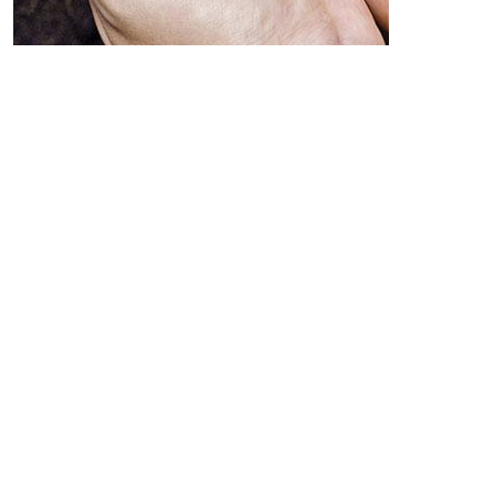
Эта публикация представляет собой исследование,
проведенное ФАО (Продовольственная и
сельскохозяйственная организация Объединенных
Наций) и ИКАРДА (Международный центр
сельскохозяйственных исследований в засушливых
районах) в качестве совместной работы. Публикация
в основном содержит информацию о
почвозащитном земледелии, которое внедряется в
Центральной Азии. Издание содержит следующее:
текущую ситуацию касательно ПЗ, проблемы
внедрения, условия необходимые для продвижения
технологии и т.д..
Публикация знакомит читателей с почвозащитным
земледелием (ПЗ) в Центральной Азии.
Почвозащитное земледелие схоже с природными
механизмами земледелия. Оно не только