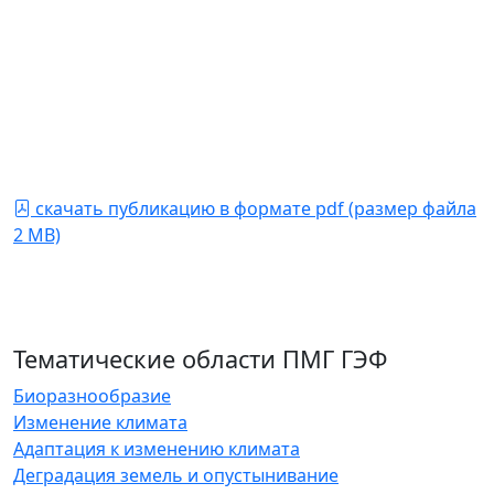
способствует производительности, но и помогает в
поддержании почвы здоровой и питательной.
Благодаря этим преимуществам, ПЗ может играть
важную роль в сельском хозяйстве в Центральной
Азии, где у нас есть сухие земли, которые
испытывают недостаток в воде и почвенных
биологических организмах.
скачать публикацию в формате pdf (размер файла
2 MB)
Тематические области ПМГ ГЭФ
Биоразнообразие
Изменение климата
Адаптация к изменению климата
Деградация земель и опустынивание