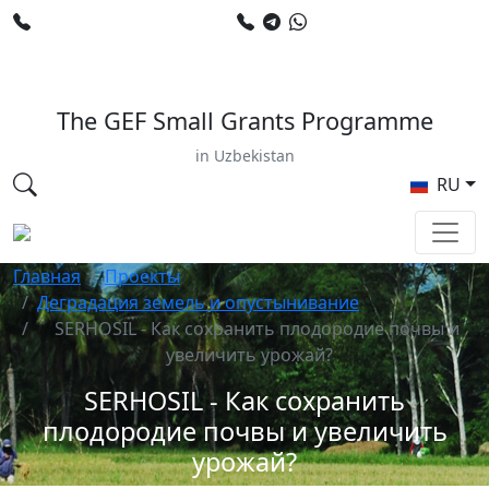
+998 78 120 34 50
+998 90 799 02 96
E-mail: sardor.alimdjanov@undp.org
The GEF Small Grants Programme
in Uzbekistan
RU
Главная
Проекты
Деградация земель и опустынивание
SERHOSIL - Как сохранить плодородие почвы и
увеличить урожай?
SERHOSIL - Как сохранить
плодородие почвы и увеличить
урожай?