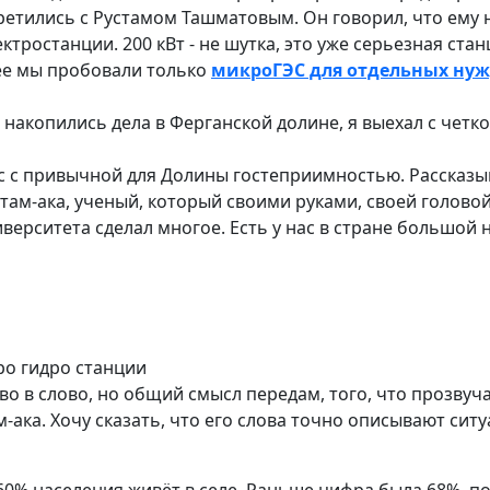
третились с Рустамом Ташматовым. Он говорил, что ему
ектростанции. 200 кВт - не шутка, это уже серьезная ста
ее мы пробовали только
микроГЭС для отдельных ну
 накопились дела в Ферганской долине, я выехал с четк
с с привычной для Долины гостеприимностью. Рассказыв
стам-ака, ученый, который своими руками, своей голов
верситета сделал многое. Есть у нас в стране большой
ро гидро станции
во в слово, но общий смысл передам, того, что прозвуча
м-ака. Хочу сказать, что его слова точно описывают сит