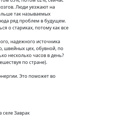
отом 65%, потом 62%, сейчас
 мозгов. Люди уезжают на
больше так называемых
сюда ряд проблем в будущем.
ься о стариках, потому как все
ного, надежного источника
, швейных цех, обувной, по
лько несколько часов в день?
ешествуя по стране).
энергии. Это поможет во
 селе Заврак