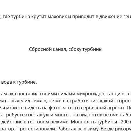
где турбина крутит маховик и приводит в движение ген
Сбросной канал, сбоку турбины
 вода к турбине.
стам-ака поставил своими силами микрогидростанцию - с
ят - выделил землю, не мешал работе ни с какой стороны
ы можете видеть на фото, что это серьезный агрегат. П
ы требуется не так уж и много - на вид поток не очень 
в действие в тестовом режиме. Мощность турбины - 200 
ератор. Протестировали. Работал всю зиму. Везде рисору