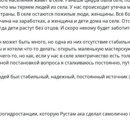
60% населения живёт в селе. Раньше цифра была 68%, п
, что мы теряем людей из села. У нас происходит утечка
 страны. В селе остаются пожилые люди, женщины. Всё 
чина на заработках, а женщина и дети дома на селе. От
да дети растут без отцов. И скоро некому будет заботит
 может быть много, но одна из них отсутствие стабиль
 и хотели что-то делать: открыть маленькую мастерскую
го-то, но как, если у нас в селе электричество есть то
обной постановкой вопроса я сталкиваюсь постоянно, пут
людей был стабильный, надежный, постоянный источник 
рогидростанции, которую Рустам ака сделал самолично в