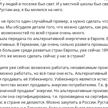
 у людей в поселке был свет. И у местной школы был свет
Рустам-ака, я бы молился на него.
не просто один случайный пример, а нужно сделать что
ы. Мы обсудили детали того, что можно сделать, как ре
о возможностей по всей стране очень много.
была передача по альтернативной энергетике в Европе. 
ативных. В Германии, где очень сильно развита промыш
е большие среди развитых стран Европы, уже сейчас 18
то же можно сделать сейчас у нас в стране?
нципе уже сейчас возможно работать независимым прои
 можно работать, но всё-таки они есть. Альтернативны
 продавать её Узбекэнерго. Узбекэнерго является есте
гентство может продавать энергию потребителям. Т.е. 
озничной продажи" энергии. Но альтернативные произв
 если она сертифицирована, т.е. произведена на серти
ас в стране не делаются. Можно закупить в России. Руст