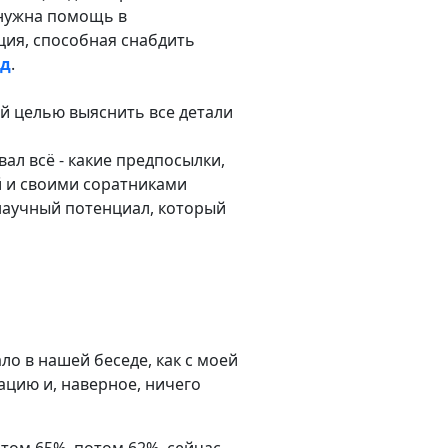
 нужна помощь в
нция, способная снабдить
жд
.
ой целью выяснить все детали
ал всё - какие предпосылки,
ой и своими соратниками
 научный потенциал, который
ло в нашей беседе, как с моей
уацию и, наверное, ничего