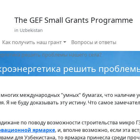
 799 02 96
E-mail: sardor.alimdjanov@undp.org
The GEF Small Grants Programme
in Uzbekistan
Как получить наш грант
Вопросы и ответы
ергетика решить проблемы нашего села?
кроэнергетика решить проблемы
 многих международных "умных" бумагах, что наличие у
. Я не буду доказывать эту истину. Что самое замечат
ндижане по поводу возможности строительства микро Г
овационной ярмарке
, и, вполне возможно, если эта в
вами для Узбекистана, то ярмарка принесла среди про