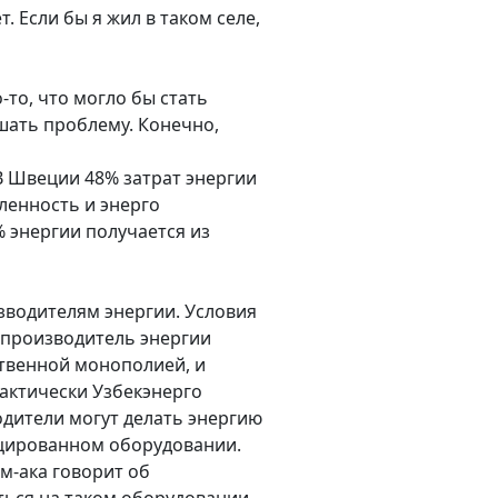
. Если бы я жил в таком селе,
-то, что могло бы стать
шать проблему. Конечно,
В Швеции 48% затрат энергии
ленность и энерго
% энергии получается из
зводителям энергии. Условия
й производитель энергии
ственной монополией, и
фактически Узбекэнерго
одители могут делать энергию
фицированном оборудовании.
ам-ака говорит об