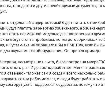
оизводимых в Тирасполе. Если энергия будет производи
чества, стандарта и другие необходимые документы, то
укт.
авить отдельный фидер, который будет питать от микр
и будут платить за энергию Узбекэнерго, а Узбекэнерго
может стать возможной моделью для повторения в других
какие могут стоять проблемы, но мы договорились, что 
, и Рустам-ака не обращался бы в ПМГ ГЭФ, если бы б
и для окупаемости оборудования. Он привёл пример:
ый период, несмотря ни на что, была построена микроГЭС
ного, много раз. И до сих пор работает. Меня спрашиваю
то я отвечаю - "Может сам я создам всего несколько рабо
 создавать сотни рабочих мест, и люди будут работать и
му сектору нужна поддержка государства, потому что от