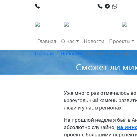
+998 78 120 34 50
+998 90
Главная
О нас
Новости
Проекты
Главная
Новости
Сможет ли микроэн
Сможет ли ми
Уже много раз отмечалось во
краеугольный камень развития
люди и у нас в регионах.
На прошлой неделе я был в А
абсолютно случайно,
на инн
проект с большими перспекти