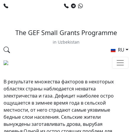
+998 78 120 34 50
+998 90 799 02 96
E-mail: sardor.alimdjanov@undp.org
The GEF Small Grants Programme
in Uzbekistan
RU
В результате множества факторов в некоторых
областях страны наблюдается нехватка
электричества и газа. Дефицит наиболее остро
ощущается в зимнее время года в сельской
местности, от него страдают самые уязвимые
бедные слои населения. Сельские жители
вынуждены заготавливать дрова, вырубая
деревья.Одной из остро стоящих проблем для