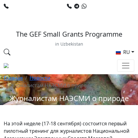
+998 78 120 34 50
+998 90 799 02 96
E-mail: sardor.alimdjanov@undp.org
The GEF Small Grants Programme
in Uzbekistan
RU
Главная
Новости
Журналистам НАЭСМИ о природе
Журналистам НАЭСМИ о природе
На этой неделе (17-18 сентября) состоится первый
пилотный тренинг для журналистов Национальной