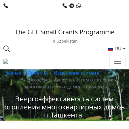
+998 78 120 34 50
+998 90 799 02 96
E-mail: sardor.alimdjanov@undp.org
The GEF Small Grants Programme
in Uzbekistan
RU
Главная
Проекты
Изменение климата
Энергоэффективность систем отопления
многоквартирных домов г.Ташкента
Энергоэффективность систем
отопления многоквартирных домов
г.Ташкента