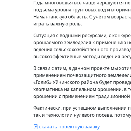
Года многоводья всё чаще чередуются п
подъёма уровня грунтовых вод и вторичн
Наманганскую область. С учётом возраст
играть важную роль.
Ситуация с водными ресурсами, с конкур
орошаемого земледелия к применению но
ведения сельскохозяйственного произво
высокоэффективные методы ведения ресу
В связи с этим, в данном проекте мы хо
применением почвозащитного земледелия
«Голиб» Уйчинского района будет прове
хлопчатника на капельном орошении, в 
орошении с применением традиционной т
Фактически, при успешном выполнении п
так и технологии нулевого посева, потом
скачать проектную заявку