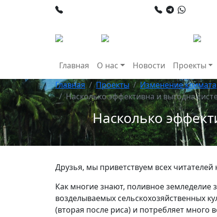
+998 78 120 34 50
+998 90
Главная
О нас
Новости
Проекты
Главная
Проекты
Изменение климата
Насколько эффективна и выгодна сис
Насколько эффект
Друзья, мы приветствуем всех читателей
Как многие знают, поливное земледелие 
возделываемых сельскохозяйственных кул
(вторая после риса) и потребляет много 