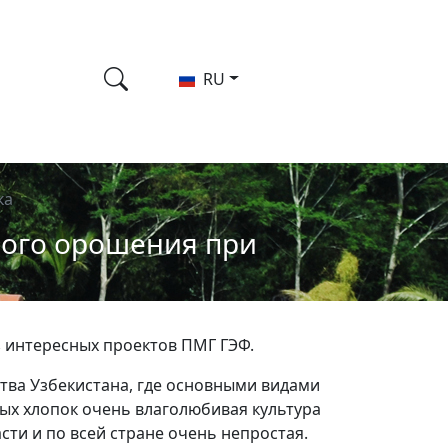
RU
ка
ного орошения при
з интересных проектов ПМГ ГЭФ.
ства Узбекистана, где основными видами
ых хлопок очень влаголюбивая культура
сти и по всей стране очень непростая.