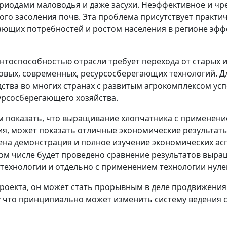
ериодами маловодья и даже засухи. Неэффективное и ч
ого засоления почв. Эта проблема присутствует практич
ающих потребностей и ростом населения в регионе эфф
ентоспособностью отрасли требует перехода от старых 
вых, современных, ресурсосберегающих технологий. Дл
дства во многих странах с развитым агрокомплексом у
рсосберегающего хозяйства.
тим показать, что выращивание хлопчатника с примене
, может показать отличные экономические результаты.
дена демонстрация и полное изучение экономических а
том числе будет проведено сравнение результатов выр
ехнологии и отдельно с применением технологии нулев
роекта, он может стать прорывным в деле продвижения
у что принципиально может изменить систему ведения с