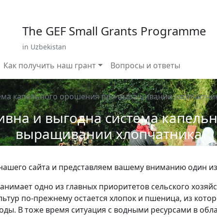
 799 02 96
E-mail: sardor.alimdjanov@undp.org
The GEF Small Grants Programme
in Uzbekistan
Как получить наш грант
Вопросы и ответы
тема капельного орошения при выращивании хлопчатни
ивна и выгодна система капель
выращивании хлопчатника
 нашего сайта и представляем вашему вниманию один и
занимает одно из главных приоритетов сельского хозяй
ьтур по-прежнему остается хлопок и пшеница, из котор
воды. В тоже время ситуация с водными ресурсами в обла