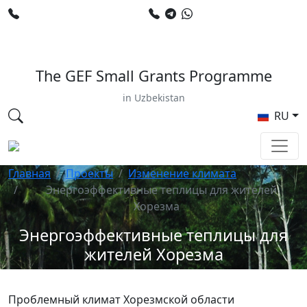
+998 78 120 34 50
+998 90 799 02 96
E-mail: sardor.alimdjanov@undp.org
The GEF Small Grants Programme
in Uzbekistan
RU
Главная
Проекты
Изменение климата
Энергоэффективные теплицы для жителей
Хорезма
Энергоэффективные теплицы для
жителей Хорезма
Проблемный климат Хорезмской области