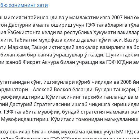
бю хонимнинг хати
ш миссияси тайинланди ва у мамлакатимизга 2007 йил 
он Дастурни амалга ошириш учун ГЭФ талабларига тўла
ия Ўзбекистонга келди ва республика Ҳукумати вакиллар
рлиги, Табиатни муҳофаза қилиш давлат қўмитаси, Вази
ти Маркази, Ташқи иқтисодий алоқалар вазирлиги ва б
 билан ҳам бир қанча учрашувлар ўтказди. Шунингдек 
ли жаноб Фикрет Акчура билан учрашди ва ГЭФ КГДни 
гатганидан сўнг, иш якунлари кўриб чиқилди ва 2008 й
рдинатори – Алексей Волков ёлланди. Бундан ташқари,
увофиқлаштириш Қўмитасининг таркиби танланди ва м
лий Дастурий Стратегиясини ишлаб чиқишга киришилди
. ГЭФ талабига мувофиқ, бундай стратегия мамлакат ж
й Мувофиқлаштириш Қўмитаси томонидан маъқулланиш
хоҳловчилар билан очиқ муҳокама қилиш учун БМТРД са