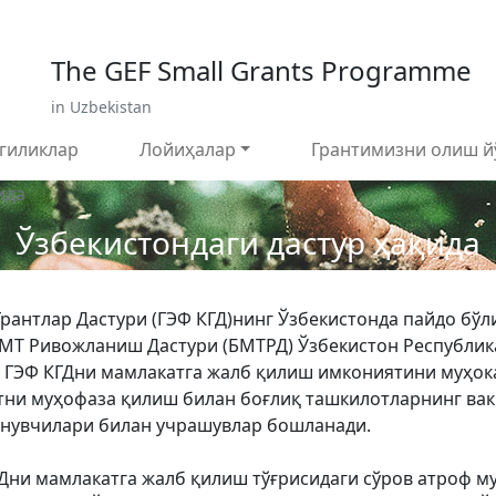
 799 02 96
E-mail: sardor.alimdjanov@undp.org
The GEF Small Grants Programme
in Uzbekistan
гиликлар
Лойиҳалар
Грантимизни олиш й
ида
Ўзбекистондаги дастур ҳақида
Грантлар Дастури (ГЭФ КГД)нинг Ўзбекистонда пайдо бўл
БМТ Ривожланиш Дастури (БМТРД) Ўзбекистон Республик
н ГЭФ КГДни мамлакатга жалб қилиш имкониятини муҳок
тни муҳофаза қилиш билан боғлиқ ташкилотларнинг вак
анувчилари билан учрашувлар бошланади.
Дни мамлакатга жалб қилиш тўғрисидаги сўров атроф 