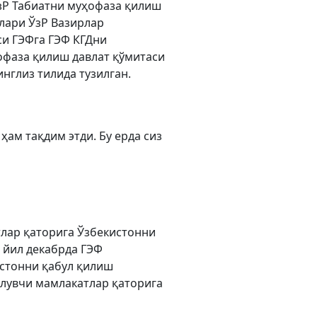
зР Табиатни муҳофаза қилиш
лари ЎзР Вазирлар
си ГЭФга ГЭФ КГДни
ҳофаза қилиш давлат қўмитаси
нглиз тилида тузилган.
ам тақдим этди. Бу ерда сиз
тлар қаторига Ўзбекистонни
 йил декабрда ГЭФ
стонни қабул қилиш
илувчи мамлакатлар қаторига