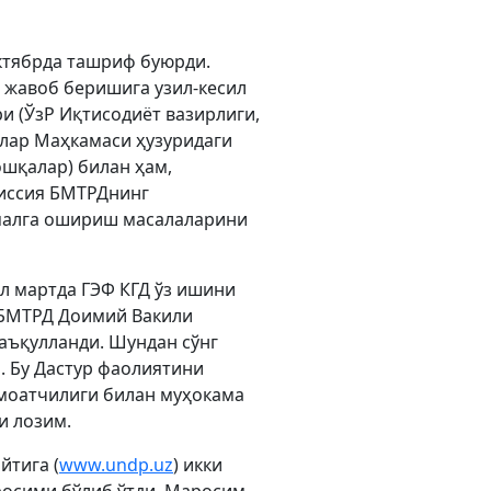
октябрда ташриф буюрди.
 жавоб беришига узил-кесил
и (ЎзР Иқтисодиёт вазирлиги,
рлар Маҳкамаси ҳузуридаги
ошқалар) билан ҳам,
миссия БМТРДнинг
амалга ошириш масалаларини
ил мартда ГЭФ КГД ўз ишини
 БМТРД Доимий Вакили
аъқулланди. Шундан сўнг
. Бу Дастур фаолиятини
амоатчилиги билан муҳокама
и лозим.
йтига (
www.undp.uz
) икки