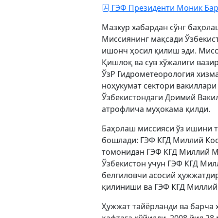
ГЭФ Президенти Моник Бар
Мазкур хабардан сўнг баҳола
Миссиянинг мақсади Ўзбекист
ишонч ҳосил қилиш эди. Мисс
Қишлоқ ва сув хўжалиги вази
ЎзР Гидрометеорология хизма
ноҳукумат сектори вакиллари
Ўзбекистондаги Доимий Ваки
атрофлича муҳокама қилди.
Баҳолаш миссияси ўз ишини ту
бошлади: ГЭФ КГД Миллий Коо
томонидан ГЭФ КГД Миллий М
Ўзбекистон учун ГЭФ КГД Мил
белгиловчи асосий ҳужжатдир
қилиниши ва ГЭФ КГД Милли
Ҳужжат тайёрланди ва барча 