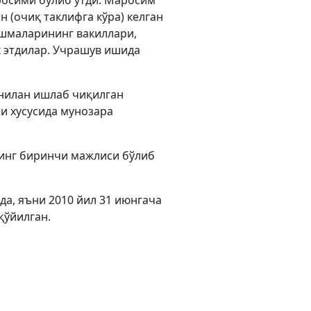
росими бўлиб ўтди. Маросим
 (очиқ таклифга кўра) келган
юшмаларининг вакиллари,
 этдилар. Учрашув ишида
нилан ишлаб чиқилган
и хусусида мунозара
инг биринчи мажлиси бўлиб
да, яъни 2010 йил 31 июнгача
қўйилган.