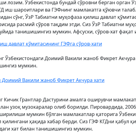
и лозим. Ўзбекистонда бундай сўровни берган орган Ў
КГД иш шароитлари ва ГЭФнинг мамлакатга қўювчи талаб
дан сўнг, ЎзР Табиатни муҳофаза қилиш давлат қўмита
рисида расмий сўров тақдим этди. Сиз ЎзР Табиатни му
уйида танишишингиз мумкин. Афсуски, сўров-хат фақат и
иш давлат қўмитасининг ГЭФга сўров-хати
 Ўзбекистондаги Доимий Вакили жаноб Фикрет Акчура ҳ
шингиз мумкин.
 Доимий Вакили жаноб Фикрет Акчура хати
нг Кичик Грантлар Дастурини амалга оширувчи мамлака
лан узоқ музокаралар олиб борилди. Пировардида, 2006
оширилиши мумкин бўлган мамлакатлар қаторига Ўзбеки
л қилингани ҳақида хабар берди. Сиз ГЭФ КГДни қабул қ
даги хат билан танишишингиз мумкин.