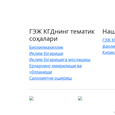
ГЭЖ КГДнинг тематик
Наш
соҳалари
ГЭЖ К
фаоли
Биохилмахиллик
Қизиқ
Иқлим ўзгариши
Иқлим ўзгаришига мослашиш
Ерларнинг емирилиши ва
чўлланиши
Салоҳиятни ошириш