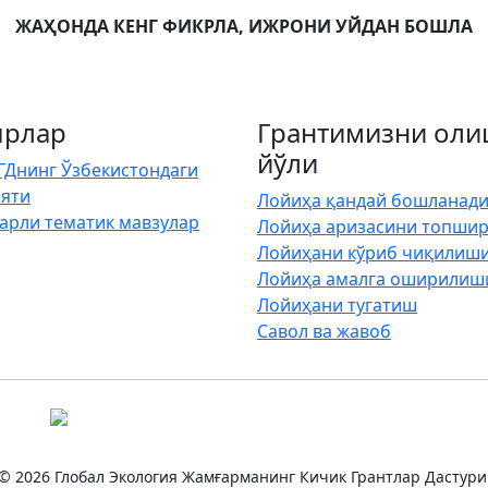
ЖАҲОНДА КЕНГ ФИКРЛА, ИЖРОНИ УЙДАН БОШЛА
рлар
Грантимизни ол
йўли
ГДнинг Ўзбекистондаги
яти
Лойиҳа қандай бошланади
арли тематик мавзулар
Лойиҳа аризасини топши
Лойиҳани кўриб чиқилиш
Лойиҳа амалга оширилиш
Лойиҳани тугатиш
Савол ва жавоб
© 2026 Глобал Экология Жамғарманинг Кичик Грантлар Дастури