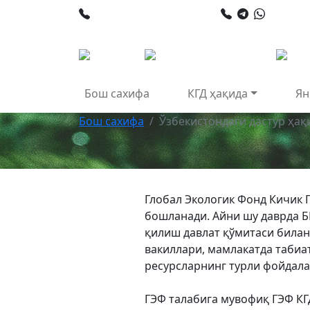
+998 78 120 34 50
+998 90
Бош сахифа
КГД ҳақида
Ян
Бош сахифа
Ўзбекистондаги дастур ҳақ
Глобал Экологик Фонд Кичик 
бошланади. Айни шу даврда 
қилиш давлат қўмитаси била
вакиллари, мамлакатда табиа
ресурсларнинг турли фойдал
ГЭФ талабига мувофиқ ГЭФ КГ