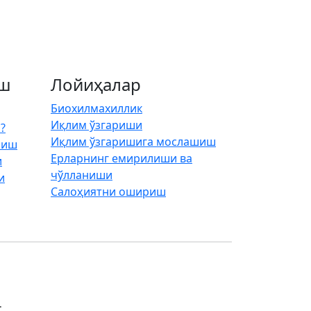
иш
Лойиҳалар
Биохилмахиллик
Иқлим ўзгариши
?
Иқлим ўзгаришига мослашиш
риш
Ерларнинг емирилиши ва
и
чўлланиши
и
Салоҳиятни ошириш
.