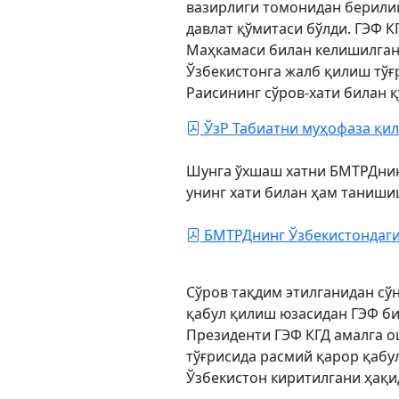
вазирлиги томонидан берилиш
давлат қўмитаси бўлди. ГЭФ 
Маҳкамаси билан келишилгани
Ўзбекистонга жалб қилиш тўғ
Раисининг сўров-хати билан қ
ЎзР Табиатни муҳофаза қил
Шунга ўхшаш хатни БМТРДнинг
унинг хати билан ҳам таниши
БМТРДнинг Ўзбекистондаги
Сўров тақдим этилганидан сў
қабул қилиш юзасидан ГЭФ би
Президенти ГЭФ КГД амалга 
тўғрисида расмий қарор қабу
Ўзбекистон киритилгани ҳақи