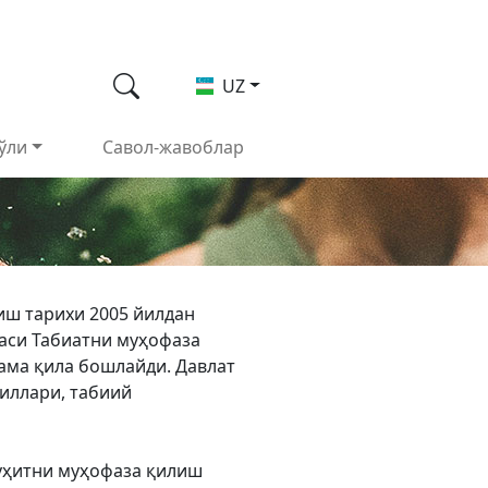
UZ
ўли
Савол-жавоблар
иш тарихи 2005 йилдан
аси Табиатни муҳофаза
ама қила бошлайди. Давлат
иллари, табиий
муҳитни муҳофаза қилиш