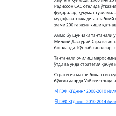
ҳафтага қўйилди. 2008 йил 2
Радиссон САС отелида ўткази
фуқаролар, ҳукумат тузилмал
муҳофаза этиладиган табиий 
жами 200 га яқин киши қатна
Аммо бу шунчаки тантанали 
Миллий Дастурий Стратегия т
бошланди. Кўплаб саволлар, 
Тантанали очилиш маросимид
ўтди ва унда стратегия қабул 
Стратегия матни билан сиз қ
бўлган даврда Ўзбекистонда 
ГЭФ КГДнинг 2008-2010 йил
ГЭФ КГДнинг 2010-2014 йил