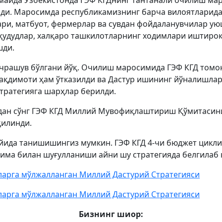
8 майда Ўзбекистонда ГЭФ КГДнинг тантанали очилиш ма
лди. Маросимда республикамизнинг барча вилоятларидан
ари, матбуот, фермерлар ва сувдан фойдаланувчилар у
ҳудудлар, халқаро ташкилотларнинг ходимлари иштирок
шди.
учрашув бўлгани йўқ. Очилиш маросимида ГЭФ КГД томо
ақдимоти ҳам ўтказилди ва Дастур ишининг йўналишлар
стратегияга шарҳлар берилди.
ан сўнг ГЭФ КГД Миллий Мувофиқлаштириш Қўмитасин
қилинди.
уйида танишишингиз мумкин. ГЭФ КГД 4-чи бюджет цикли
нима билан шуғулланиши айни шу стратегияда белгилаб 
ларга мўлжалланган Миллий Дастурий Стратегияси
ларга мўлжалланган Миллий Дастурий Стратегияси
Бизнинг шиор: