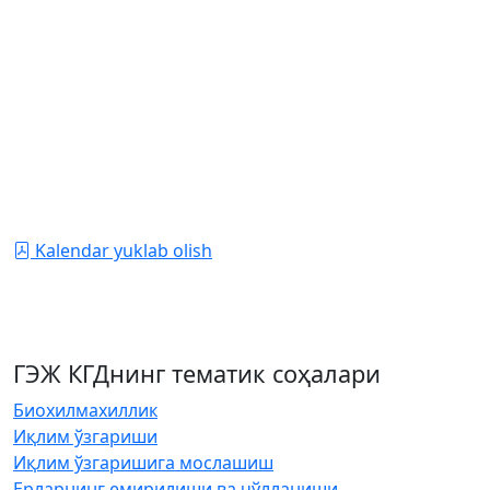
kalendarni nashr etadi. Bu yil uchun biz “Iqlim-aqlli
qishloq xo‘jaligi” mavzusini tanladik. Sizga qulay shaklda
taqdim etilgan ma'lumotlar bilan tanishishingizni taklif
qilamiz.
Taqvim olishni istagan har bir kishi bizdan qog'oz
shaklida, hammasi tarqatilgunga qadar so'rashi
mumkin.
Yoki bu yerdan yuklab olishingiz mumkin.
Kalendar yuklab olish
ГЭЖ КГДнинг тематик соҳалари
Биохилмахиллик
Иқлим ўзгариши
Иқлим ўзгаришига мослашиш
Ерларнинг емирилиши ва чўлланиши