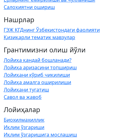
Салоҳиятни ошириш
Нашрлар
ГЭЖ КГДнинг Ўзбекистондаги фаолияти
Қизиқарли тематик мавзулар
Грантимизни олиш йўли
Лойиҳа қандай бошланади?
Лойиҳа аризасини топшириш
Лойиҳани кўриб чиқилиши
Лойиҳа амалга оширилиши
Лойиҳани тугатиш
Савол ва жавоб
Лойиҳалар
Биохилмахиллик
Иқлим ўзгариши
Иқлим ўзгаришига мослашиш