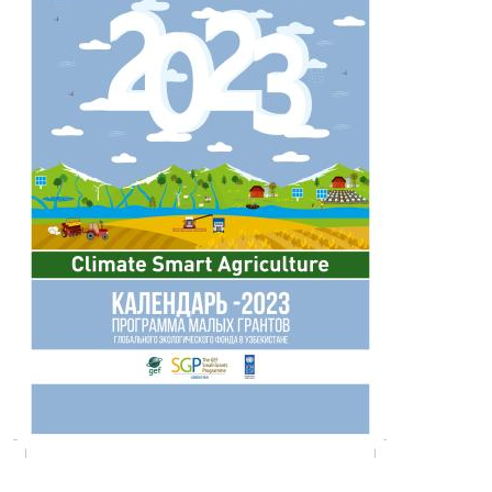
An'anaga ko'ra, GEFKGD infografika ko'rinishidagi