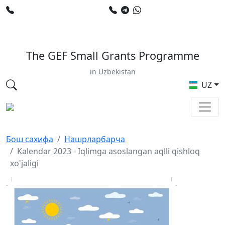
+998 78 120 34 50
+998 90 799 02 96
E-mail: sardor.alimdjanov@undp.org
The GEF Small Grants Programme
in Uzbekistan
UZ
Бош сахифа
Нашрларбарча
Kalendar 2023 - Iqlimga asoslangan aqlli qishloq
xo'jaligi