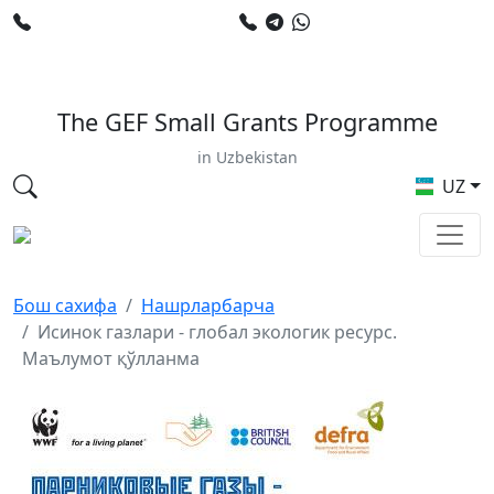
+998 78 120 34 50
+998 90 799 02 96
E-mail: sardor.alimdjanov@undp.org
The GEF Small Grants Programme
in Uzbekistan
UZ
Бош сахифа
Нашрларбарча
Исинок газлари - глобал экологик ресурс.
Маълумот қўлланма