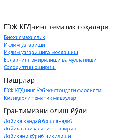
ГЭЖ КГДнинг тематик соҳалари
Биохилмахиллик
Иқлим ўзгариши
Иқлим ўзгаришига мослашиш
Ерларнинг емирилиши ва чўлланиши
Салоҳиятни ошириш
Нашрлар
ГЭЖ КГДнинг Ўзбекистондаги фаолияти
Қизиқарли тематик мавзулар
Грантимизни олиш йўли
Лойиҳа қандай бошланади?
Лойиҳа аризасини топшириш
Лойиҳани кўриб чиқилиши