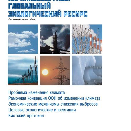
Ўқувчиларнинг кенг доираси учун жуда яхши