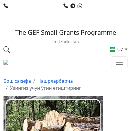
+998 78 120 34 50
+998 90 799 02 96
E-mail: sardor.alimdjanov@undp.org
The GEF Small Grants Programme
in Uzbekistan
UZ
Бош сахифа
Нашрларбарча
Ўзингиз учун ўтин етиштиринг