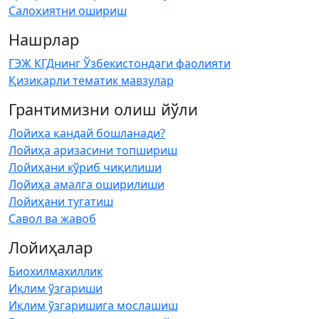
Салоҳиятни ошириш
Нашрлар
ГЭЖ КГДнинг Ўзбекистондаги фаолияти
Қизиқарли тематик мавзулар
Грантимизни олиш йўли
Лойиҳа қандай бошланади?
Лойиҳа аризасини топшириш
Лойиҳани кўриб чиқилиши
Лойиҳа амалга оширилиши
Лойиҳани тугатиш
Савол ва жавоб
Лойиҳалар
Биохилмахиллик
Иқлим ўзгариши
Иқлим ўзгаришига мослашиш