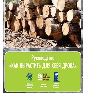
"Ўзингиз учун ўтин этиштиринг" қўлланмаси.
Мамлакатимизнинг ўсимлик дунёсини сақлаб қолиш