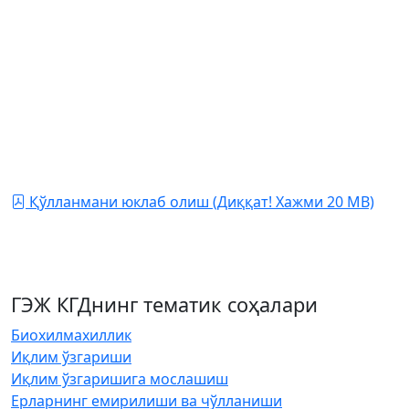
томонидан яратилган бўлиб, унда қандай турдаги
дарахтларни ўтқазиш, уларни қандай, қачон ва
қаерда ўтқазиш ҳақида аниқ ва лўнда маълумотлар
берилади. Шунингдек,Ю ҳосилни қандай йиғиб олиш
ҳақида ҳам айтиб ўтилган.
Сиздан талаб қилинадиган ягона ҳаракат - дарахт
экишни бошлаш! Энди, ишга киришинг!
Қўлланмани юклаб олиш (Диққат! Хажми 20 MB)
ГЭЖ КГДнинг тематик соҳалари
Биохилмахиллик
Иқлим ўзгариши
Иқлим ўзгаришига мослашиш
Ерларнинг емирилиши ва чўлланиши