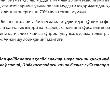
инг хизмат қилиш муддати камида 25 йил эканлигини ва
к, стансияларнинг ўзини оқлаш муддати юқоридагидан 
н олинган энергияни 70% гача тежаш мумкин.
к бизнес эгаларига бизнесда мавжудлигидан қўшимча ф
аш қанчалик юқори ва тезроқ эканлигини кўрсатиш кера
ни қанчалик яхши ва кўпроқ тушунса, қуёшдан электр
и. Айнан шу лойиҳанинг мантиғи.
 дан фойдаланган ҳолда электр энергиясини қисқа м
оʻрсатиб, Оʻзбекистондаги кичик бизнес субʼектлари