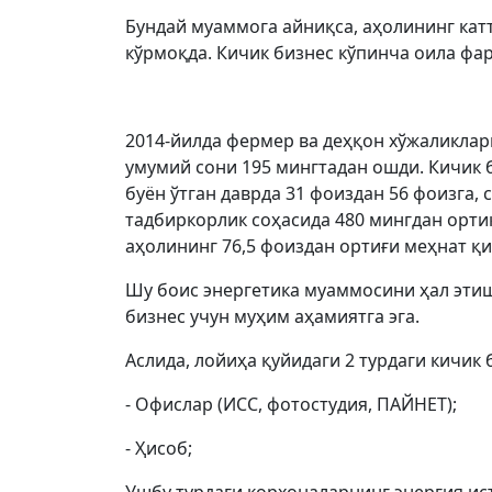
Бундай муаммога айниқса, аҳолининг катт
кўрмоқда. Кичик бизнес кўпинча оила фа
2014-йилда фермер ва деҳқон хўжаликлари
умумий сони 195 мингтадан ошди. Кичик 
буён ўтган даврда 31 фоиздан 56 фоизга, 
тадбиркорлик соҳасида 480 мингдан орти
аҳолининг 76,5 фоиздан ортиғи меҳнат қ
Шу боис энергетика муаммосини ҳал эти
бизнес учун муҳим аҳамиятга эга.
Аслида, лойиҳа қуйидаги 2 турдаги кичик
- Офислар (ИCC, фотостудия, ПАЙНЕТ);
- Ҳисоб;