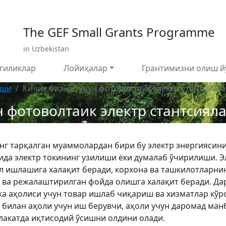
 799 02 96
E-mail: sardor.alimdjanov@undp.org
The GEF Small Grants Programme
in Uzbekistan
гиликлар
Лойиҳалар
Грантимизни олиш й
иши
Кичик бизнес учун фотоволтаик электр стантсияла
 фотоволтаик электр стантсияла
енг тарқалган муаммолардан бири бу электр энергиясин
омида электр токининг узилиши ёки думалаб ўчирилиши.
 ишлашига халақит беради, корхона ва ташкилотларнин
ва режалаштирилган фойда олишга халақит беради. Дар
а аҳолиси учун товар ишлаб чиқариш ва хизматлар кўр
билан аҳоли учун иш берувчи, аҳоли учун даромад ман
лакатда иқтисодий ўсишни олдини олади.