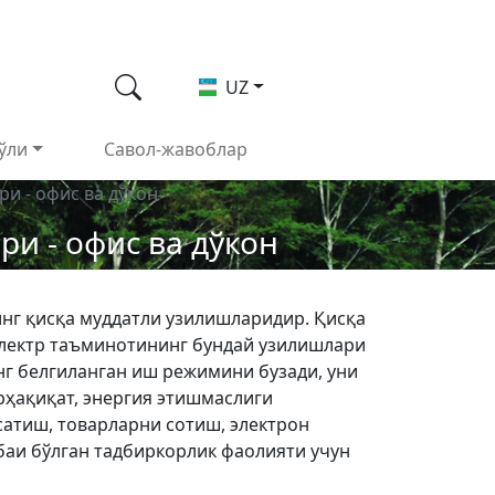
UZ
ўли
Савол-жавоблар
ри - офис ва дўкон
ри - офис ва дўкон
инг қисқа муддатли узилишларидир. Қисқа
 Электр таъминотининг бундай узилишлари
г белгиланган иш режимини бузади, уни
ҳақиқат, энергия этишмаслиги
сатиш, товарларни сотиш, электрон
баи бўлган тадбиркорлик фаолияти учун