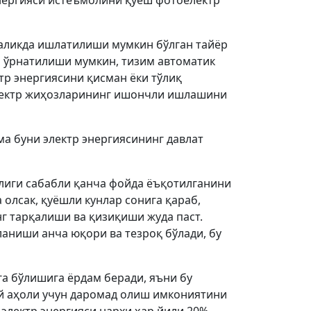
 энергияси истеъмолини қуёш фотоелектр
галикда ишлатилиши мумкин бўлган тайёр
а ўрнатилиши мумкин, тизим автоматик
тр энергиясини қисман ёки тўлиқ
 электр жиҳозларининг ишончли ишлашини
ма буни электр энергиясининг давлат
лиги сабабли қанча фойда ёъқотилганини
олсак, қуёшли кунлар сонига қараб,
г тарқалиши ва қизиқиши жуда паст.
аниши анча юқори ва тезроқ бўлади, бу
а бўлишига ёрдам беради, яъни бу
й аҳоли учун даромад олиш имкониятини