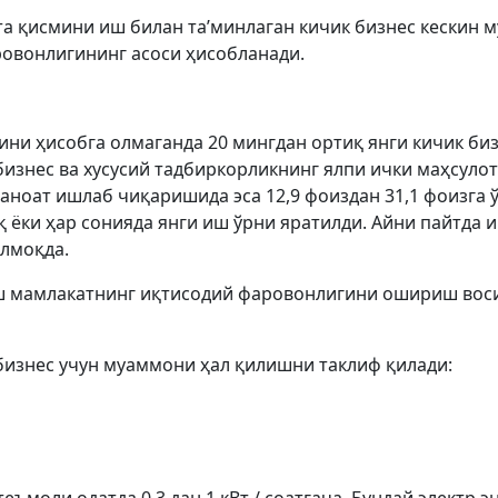
а қисмини иш билан та’минлаган кичик бизнес кескин му
ровонлигининг асоси ҳисобланади.
ни ҳисобга олмаганда 20 мингдан ортиқ янги кичик биз
бизнес ва хусусий тадбиркорликнинг ялпи ички маҳсуло
саноат ишлаб чиқаришида эса 12,9 фоиздан 31,1 фоизга ў
қ ёки ҳар сонияда янги иш ўрни яратилди. Айни пайтда 
илмоқда.
ш мамлакатнинг иқтисодий фаровонлигини ошириш восит
 бизнес учун муаммони ҳал қилишни таклиф қилади: