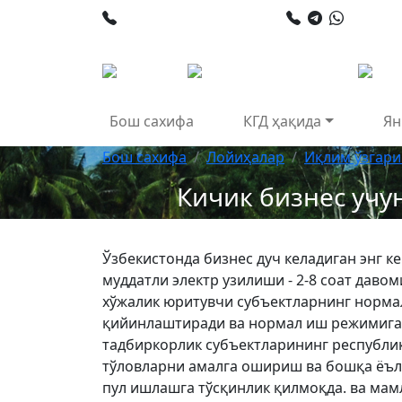
+998 78 120 34 50
+998 90
Бош сахифа
КГД ҳақида
Ян
Бош сахифа
Лойиҳалар
Иқлим ўзгар
Кичик бизнес учун
Ўзбекистонда бизнес дуч келадиган энг к
муддатли электр узилиши - 2-8 соат дав
хўжалик юритувчи субъектларнинг нормал
қийинлаштиради ва нормал иш режимига 
тадбиркорлик субъектларининг республик
тўловларни амалга ошириш ва бошқа ёъл 
пул ишлашга тўсқинлик қилмоқда. ва мам