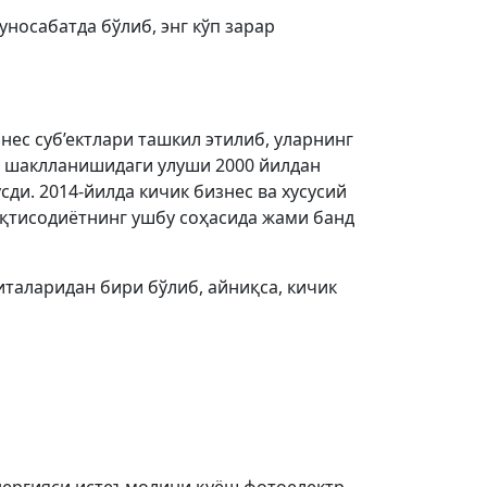
носабатда бўлиб, энг кўп зарар
нес суб’ектлари ташкил этилиб, уларнинг
т шаклланишидаги улуши 2000 йилдан
сди. 2014-йилда кичик бизнес ва хусусий
иқтисодиётнинг ушбу соҳасида жами банд
аларидан бири бўлиб, айниқса, кичик