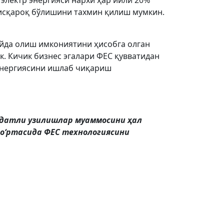
 электр энергияси нархи ҳар йили 20%
қисқароқ бўлишини тахмин қилиш мумкин.
ойда олиш имкониятини ҳисобга олган
к. Кичик бизнес эгалари ФЕС қувватидан
 энергиясини ишлаб чиқариш
уддатли узилишлар муаммосини ҳал
 оʻртасида ФЕС технологиясини