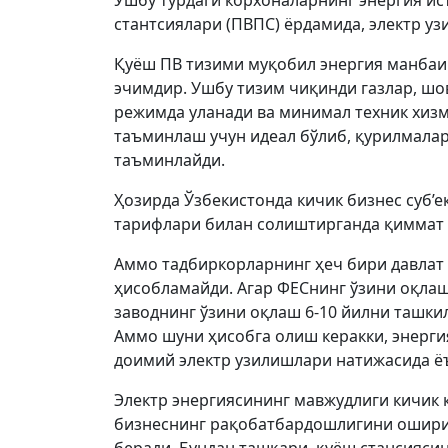
Ушбу турдаги корхоналарнинг энергия ист
стантсиялари (ПВПС) ёрдамида, электр у
Қуёш ПВ тизими муқобил энергия манбаи
эчимдир. Ушбу тизим чиқинди газлар, шо
режимда уланади ва минимал техник хизма
таъминлаш учун идеал бўлиб, қурилмалар
таъминлайди.
Ҳозирда Ўзбекистонда кичик бизнес суб’е
тарифлари билан солиштирганда қиммат 
Аммо тадбиркорларнинг ҳеч бири давлат
ҳисобламайди. Агар ФЕСнинг ўзини оқлаш
заводнинг ўзини оқлаш 6-10 йилни ташки
Аммо шуни ҳисобга олиш керакки, энерги
доимий электр узилишлари натижасида ё
Электр энергиясининг мавжудлиги кичик 
бизнеснинг рақобатбардошлигини ошириш