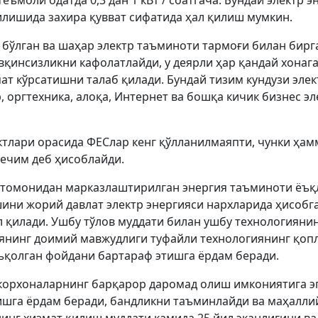
еъмоли одатда 0,3 дан 1 кВт / соатгача. Бундай электр
зилишида захира қувват сифатида ҳал қилиш мумкин.
 бўлган ва шаҳар электр таъминоти тармоғи билан бир
вқинсизликни кафолатлайди, у деярли ҳар қандай хонаг
т кўрсатишни талаб қилади. Бундай тизим кундузи элек
, оргтехника, алоқа, Интернет ва бошқа кичик бизнес
ктлари орасида ФЕСлар кенг қўлланилмаяпти, чунки ҳам
ечим деб ҳисоблайди.
 томонидан марказлаштирилган энергия таъминоти ёъқ
ини жорий давлат электр энергияси нархларида ҳисобга 
л қилади. Ушбу тўлов муддати билан ушбу технологиянин
янинг доимий мавжудлиги туфайли технологиянинг қопл
ъқолган фойдани бартараф этишга ёрдам беради.
корхоналарнинг барқарор даромад олиш имкониятига эг
га ёрдам беради, бандликни таъминлайди ва маҳалли