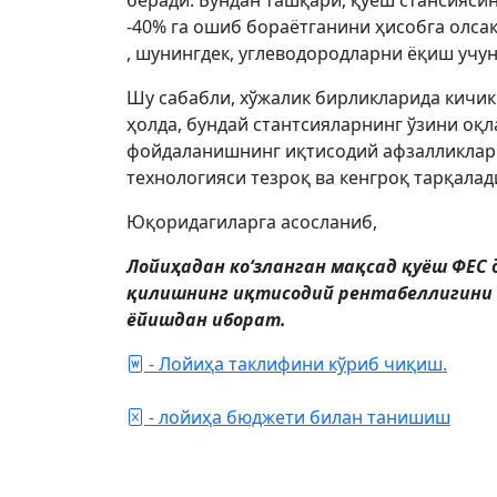
беради. Бундан ташқари, қуёш стансиясин
-40% га ошиб бораётганини ҳисобга олса
, шунингдек, углеводородларни ёқиш учу
Шу сабабли, хўжалик бирликларида кичи
ҳолда, бундай стантсияларнинг ўзини оқл
фойдаланишнинг иқтисодий афзалликлари
технологияси тезроқ ва кенгроқ тарқалад
Юқоридагиларга асосланиб,
Лойиҳадан коʻзланган мақсад қуёш ФЕС
қилишнинг иқтисодий рентабеллигини к
ёйишдан иборат.
- Лойиҳа таклифини кўриб чиқиш.
- лойиҳа бюджети билан танишиш